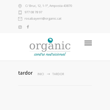
C/ Bruc, 12, 1-1ª, Amposta 43870
977 08 78 97
rosabayerri@organic.cat
tardor
INICI
TARDOR