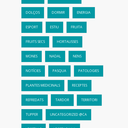
DOLÇOS
DORMIR
ENERGIA
ESPORT
ESTIU
FRUITA
FRUITS SECS
HORTALISSES
MONES
NADAL
NENS
NOTÍCIES
PASQUA
PATOLOGIES
PLANTES MEDICINALS
RECEPTES
REFREDATS
TARDOR
TERRITORI
TUPPER
UNCATEGORIZED @CA