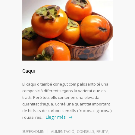
Caqui
El caqui o també conegut com palosanto té una
composició diferent segons la varietat que es
tracti. Però tots ells contenen una elevada
quantitat d’aigua. Conté una quantitat important
de hidrats de carboni senzills (fructosa i glucosa)
Llegir més
i quasi res…
SUPERADMIN
ALIMENTACIÓ
,
CONSELLS
,
FRUITA
,