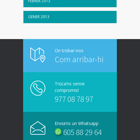
FEBRER 2013
GENER 2013
On trobar-nos
Com arribar-hi
Trúca’ns sense
compromis!
977 08 78 97
Envia’ns un Whatsapp
605 88 29 64