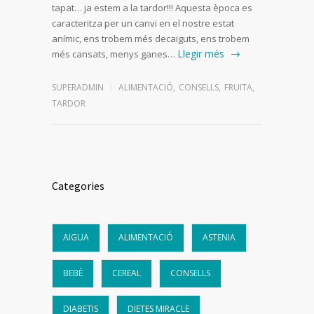
tapat… ja estem a la tardor!!! Aquesta època es
caracteritza per un canvi en el nostre estat
anímic, ens trobem més decaiguts, ens trobem
Llegir més
més cansats, menys ganes…
SUPERADMIN
ALIMENTACIÓ
,
CONSELLS
,
FRUITA
,
TARDOR
Categories
AIGUA
ALIMENTACIÓ
ASTENIA
BEBÈ
CEREAL
CONSELLS
DIABETIS
DIETES MIRACLE