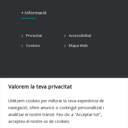
+ Informació
Privacitat
Accessibilitat
Cookies
Mapa Web
Valorem la teva privacitat
Orgànic © 2023. Tots els drets reservats.
Utilitzem cookies per millorar la seva experiència de
Disseny web:
Hitech Informàtica
navegació, oferir anuncis o contingut personalitzat i
analitzar el nostre trànsit. Feu clic a "Acceptar tot",
accepteu el nostre ús de cookies.