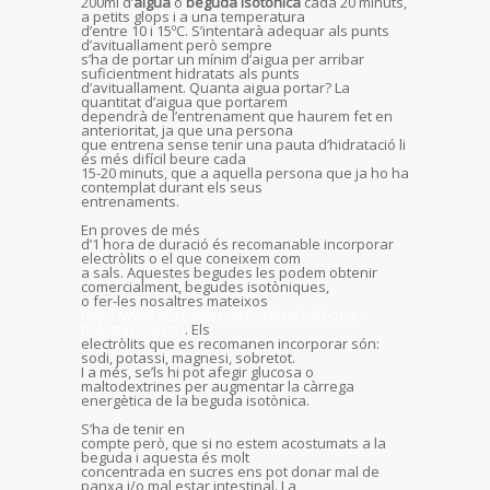
200ml d’
aigua
o
beguda isotònica
cada 20 minuts,
a petits glops i a una temperatura
d’entre 10 i 15ºC. S’intentarà adequar als punts
d’avituallament però sempre
s’ha de portar un mínim d’aigua per arribar
suficientment hidratats als punts
d’avituallament. Quanta aigua portar? La
quantitat d’aigua que portarem
dependrà de l’entrenament que haurem fet en
anterioritat, ja que una persona
que entrena sense tenir una pauta d’hidratació li
és més difícil beure cada
15-20 minuts, que a aquella persona que ja ho ha
contemplat durant els seus
entrenaments.
En proves de més
d’1 hora de duració és recomanable incorporar
electròlits o el que coneixem com
a sals. Aquestes begudes les podem obtenir
comercialment, begudes isotòniques,
o fer-les nosaltres mateixos
http://www.ebreactiu.cat/pagina/ca/bona-
hidratacio-estiu
. Els
electròlits que es recomanen incorporar són:
sodi, potassi, magnesi, sobretot.
I a més, se’ls hi pot afegir glucosa o
maltodextrines per augmentar la càrrega
energètica de la beguda isotònica.
S’ha de tenir en
compte però, que si no estem acostumats a la
beguda i aquesta és molt
concentrada en sucres ens pot donar mal de
panxa i/o mal estar intestinal. La