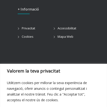
+ Informació
Privacitat
Accessibilitat
Cookies
Mapa Web
Valorem la teva privacitat
Orgànic © 2023. Tots els drets reservats.
Utilitzem cookies per millorar la seva experiència de
Disseny web:
Hitech Informàtica
navegació, oferir anuncis o contingut personalitzat i
analitzar el nostre trànsit. Feu clic a "Acceptar tot",
accepteu el nostre ús de cookies.