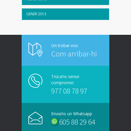
GENER 2013
On trobar-nos
Com arribar-hi
Trúca’ns sense
compromis!
977 08 78 97
Envia’ns un Whatsapp
605 88 29 64