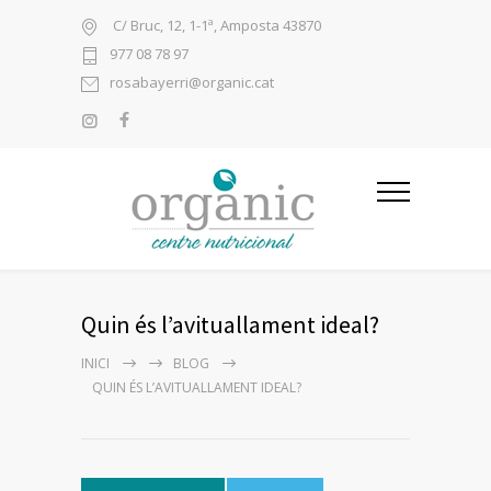
C/ Bruc, 12, 1-1ª, Amposta 43870
977 08 78 97
rosabayerri@organic.cat
Quin és l’avituallament ideal?
INICI
BLOG
QUIN ÉS L’AVITUALLAMENT IDEAL?