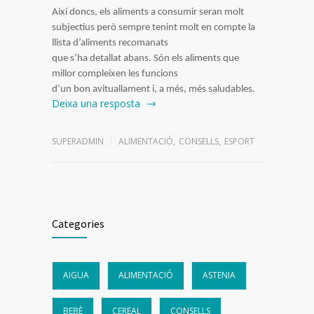
Així doncs, els aliments a consumir seran molt
subjectius però sempre tenint molt en compte la
llista d’aliments recomanats
que s’ha detallat abans. Són els aliments que
millor compleixen les funcions
d’un bon avituallament i, a més, més saludables.
Deixa una resposta
SUPERADMIN
ALIMENTACIÓ
,
CONSELLS
,
ESPORT
Categories
AIGUA
ALIMENTACIÓ
ASTENIA
BEBÈ
CEREAL
CONSELLS