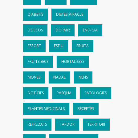
DIABETIS
DIETES MIRACLE
DOLÇOS
DORMIR
ENERGIA
ESPORT
ESTIU
FRUITA
FRUITS SECS
HORTALISSES
MONES
NADAL
NENS
NOTÍCIES
PASQUA
PATOLOGIES
PLANTES MEDICINALS
RECEPTES
REFREDATS
TARDOR
TERRITORI