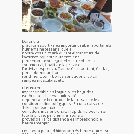
Durant la
pràctica esportiva és important saber aportar els
nutrients necessaris, que el
nostre cos utilitzarà durant el transcurs de
l’activitat. Aquests nutrients ens
permetran aconseguir el nostre objectiu
fonamental, finalitzar la prova o
l’activitat esportiva. També és important, és clar,
per a obtenir un bon
rendiment, tenir bones sensacions, evitar
rampes musculars, etc.
El nutrient
imprescindible és l’aigua o les begudes
isotòniques, la seva utilització
dependrà de la durada de la cursa i de les
condicions climatològiques. En una cursa de
10km, per exemple, els
corredors més entrenats i ràpids no beuran en
tota la prova, però en maratons o
proves de llarga distància és imprescindible
beure i menjar.
Una bona pauta d’
hidratació
és beure entre 150-