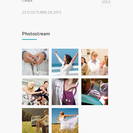
Caqui
2053
23 D'OCTUBRE DE 2015
Els aliments de la tardor – Figues
1778
Photostream
20 D'OCTUBRE DE 2015
de «tupper»: Cuscús en amanida
1705
31 DE JULIOL DE 2015