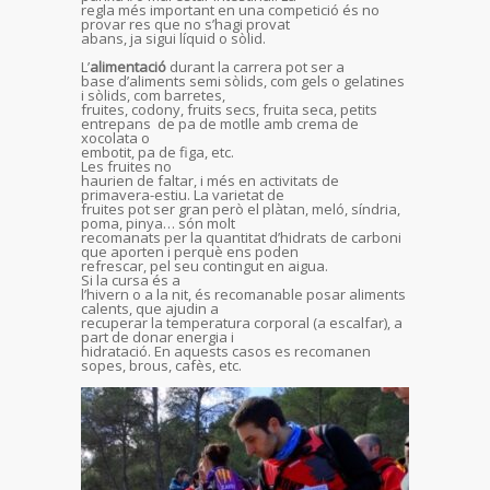
regla més important en una competició és no
provar res que no s’hagi provat
abans, ja sigui líquid o sòlid.
L’
alimentació
durant la carrera pot ser a
base d’aliments semi sòlids, com gels o gelatines
i sòlids, com barretes,
fruites, codony, fruits secs, fruita seca, petits
entrepans de pa de motlle amb crema de
xocolata o
embotit, pa de figa, etc.
Les fruites no
haurien de faltar, i més en activitats de
primavera-estiu. La varietat de
fruites pot ser gran però el plàtan, meló, síndria,
poma, pinya… són molt
recomanats per la quantitat d’hidrats de carboni
que aporten i perquè ens poden
refrescar, pel seu contingut en aigua.
Si la cursa és a
l’hivern o a la nit, és recomanable posar aliments
calents, que ajudin a
recuperar la temperatura corporal (a escalfar), a
part de donar energia i
hidratació. En aquests casos es recomanen
sopes, brous, cafès, etc.